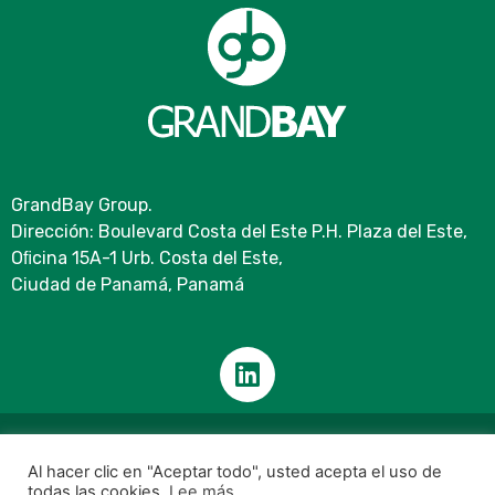
GrandBay Group.
Dirección: Boulevard Costa del Este P.H. Plaza del Este,
Oﬁcina 15A-1 Urb. Costa del Este,
Ciudad de Panamá, Panamá
Todos los Derechos reservados GrandBay Group.
Al hacer clic en "Aceptar todo", usted acepta el uso de
Políticas de tratamiento de la información y Protección de datos
todas las cookies.
Lee más